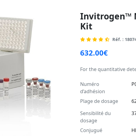
Invitrogen™
Kit
Réf. : 1807
632.00€
For the quantitative de
Numéro
P
d’adhésion
Plage de dosage
6
Suivant
Sensibilité du
3
dosage
Conjugué
H