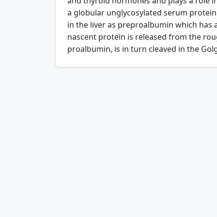
and thyroid hormones and plays a role in 
a globular unglycosylated serum protein
in the liver as preproalbumin which has 
nascent protein is released from the ro
proalbumin, is in turn cleaved in the Gol