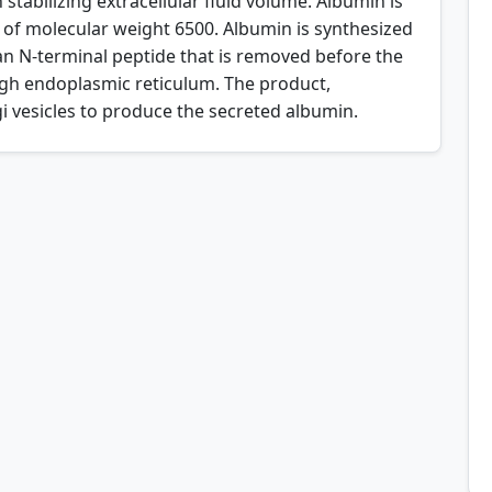
stabilizing extracellular fluid volume. Albumin is
 of molecular weight 6500. Albumin is synthesized
an N-terminal peptide that is removed before the
ugh endoplasmic reticulum. The product,
gi vesicles to produce the secreted albumin.