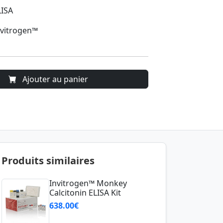
LISA
nvitrogen™
Ajouter au panier
Produits similaires
Invitrogen™ Monkey
Calcitonin ELISA Kit
638.00€