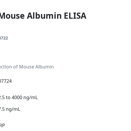
 Mouse Albumin ELISA
4722
tection of Mouse Albumin
07724
2.5 to 4000 ng/mL
7.5 ng/mL
RP