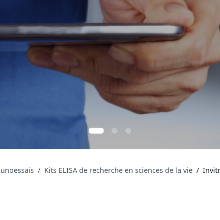
mmunoessais
Kits ELISA de recherche en sciences de la vie
Invi