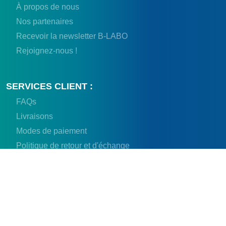
À propos de nous
Nos partenaires
Recevoir la newsletter B-LABO
Rejoignez-nous !
SERVICES CLIENT :
FAQs
Livraisons
Modes de paiement
Politique de retour et d'échange
NOUS CONTACTER :
MAIL : contact@b-labo-france.fr
TÉL. : +33 3 92 10 01 57
Facebook