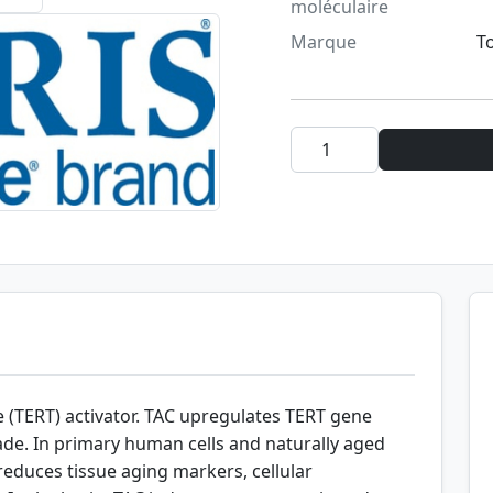
Marque
T
e (TERT) activator. TAC upregulates TERT gene
ade. In primary human cells and naturally aged
educes tissue aging markers, cellular
 In the brain, TAC induces neurogenesis, reduces
ive function.