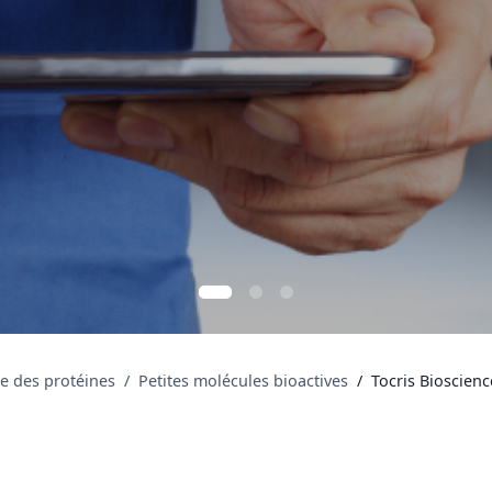
se des protéines
Petites molécules bioactives
Tocris Bioscien