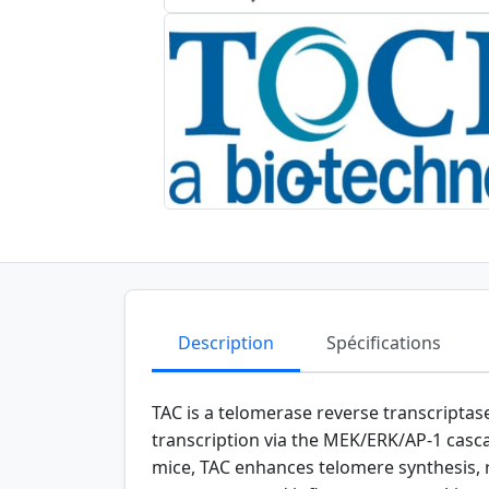
Description
Spécifications
TAC is a telomerase reverse transcriptas
transcription via the MEK/ERK/AP-1 casc
mice, TAC enhances telomere synthesis, r
senescence, and inflammatory cytokines.
neuroinflammation, and preserves cognit