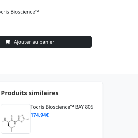
ocris Bioscience™
Ajouter au panier
Produits similaires
Tocris Bioscience™ BAY 805
174.94€
Tocris Bioscience™ RNB 61