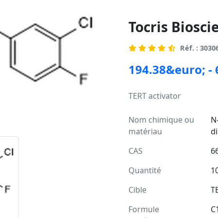
Tocris Biosc
Réf. : 3030
194.38&euro; -
TERT activator
Nom chimique ou
N-
matériau
d
CAS
6
Suivant
Quantité
1
Cible
T
Formule
C
moléculaire