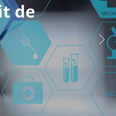
it de
Suivan