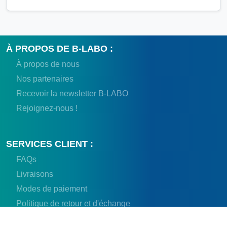
À PROPOS DE B-LABO :
À propos de nous
Nos partenaires
Recevoir la newsletter B-LABO
Rejoignez-nous !
SERVICES CLIENT :
FAQs
Livraisons
Modes de paiement
Politique de retour et d'échange